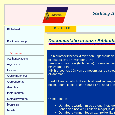
Stichting H
BIBLIOTHEEK
Bibliotheek
Documentatie in onze Bibliot
Boeken te koop
Categorieën
De bibliotheek beschikt over een uitgebreide ve
Aanhangwagens
bijgewerkt t/m 1 november 2024.
Bent u op zoek naar (technische) informatie ov
Algemeen
beschikbaar is.
Electro
Klik hiervoor op één van de nevenstaande categor
elkaar staat.
Genie materieel
Heeft U vragen of wilt U een boekwerk inzien, n
Gereedschap
het museum, telefoon 088-9566742 of stuur e
Geschut
Instrumenten
Opmerkingen
Metaalbewerken
Mortieren
Donateurs worden in de gelegenheid ges
Lenen van boeken is alleen mogelijk vi
Munitie
Donateurs kunnen tegen aantrekkelijke p