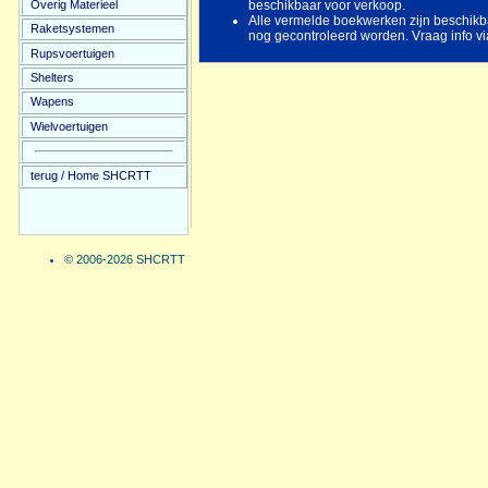
Overig Materieel
beschikbaar voor verkoop.
Alle vermelde boekwerken zijn beschikba
Raketsystemen
nog gecontroleerd worden. Vraag info vi
Rupsvoertuigen
Shelters
Wapens
Wielvoertuigen
terug / Home SHCRTT
© 2006-2026 SHCRTT